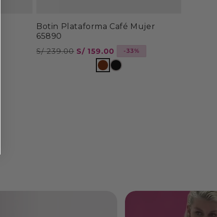
Botin Plataforma Café Mujer
65890
Precio
S/ 239.00
Precio
S/ 159.00
-33%
habitual
de
oferta