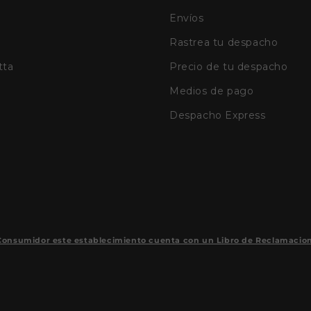
Envíos
Rastrea tu despacho
tta
Precio de tu despacho
Medios de pago
Despacho Express
Consumidor este establecimiento cuenta con un Libro de Reclamaciones 