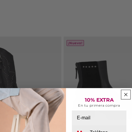
¡Nuevo!
10% EXTRA
En tu primera compra
Email
Whatsapp