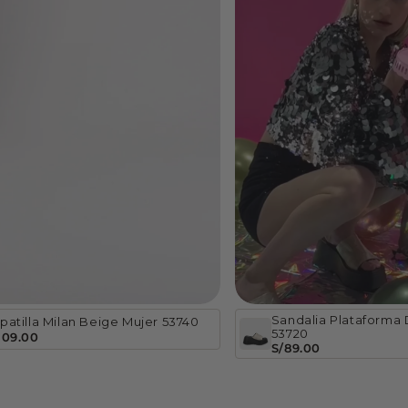
Sandalia Plataforma
patilla Milan Beige Mujer 53740
53720
109.00
S/89.00