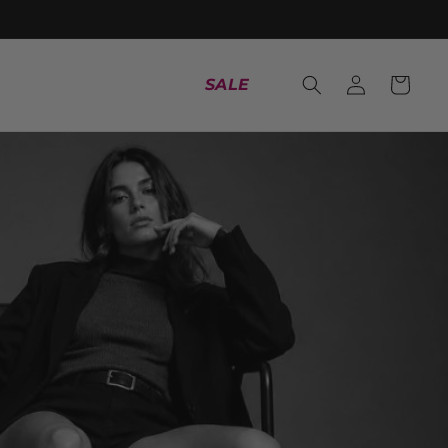
es ->
Iniciar
Carrito
SALE
sesión