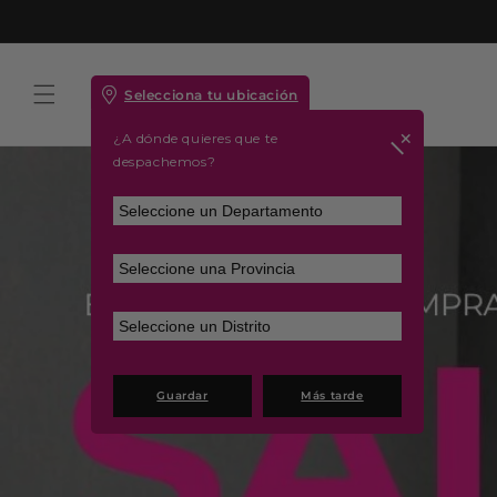
Ir
Despacho
directamente
al contenido
Selecciona tu ubicación
+
¿A dónde quieres que te
despachemos?
Guardar
Más tarde