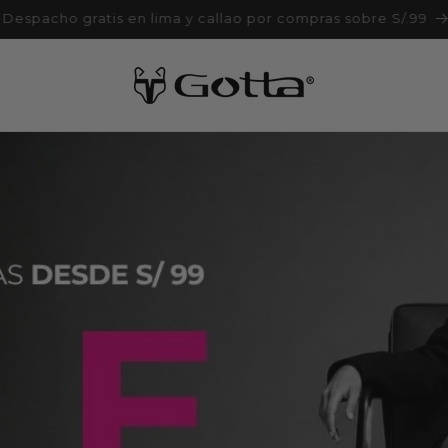
 express en 24 horas - en Lima Metropolitana. VerCondicion