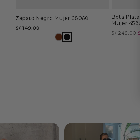
Bota Plat
Zapato Negro Mujer 68060
Mujer 458
Precio
S/ 149.00
Precio
S/ 249.00
habitual
habitual